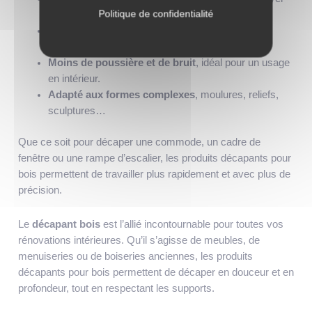
Politique de confidentialité
ni l’échauffer.
Action en profondeur
sur plusieurs couches de
finition.
Moins de poussière et de bruit
, idéal pour un usage
en intérieur.
Adapté aux formes complexes
, moulures, reliefs,
sculptures…
Que ce soit pour décaper une commode, un cadre de
fenêtre ou une rampe d’escalier, les produits décapants pour
bois permettent de travailler plus rapidement et avec plus de
précision.
Le
décapant bois
est l’allié incontournable pour toutes vos
rénovations intérieures. Qu’il s’agisse de meubles, de
menuiseries ou de boiseries anciennes, les produits
décapants pour bois permettent de décaper en douceur et en
profondeur, tout en respectant les supports.