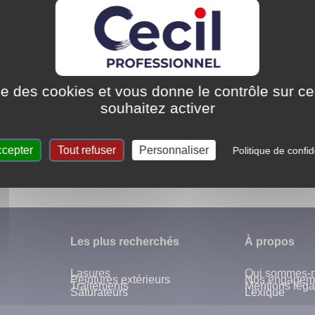
ise des cookies et vous donne le contrôle sur 
souhaitez activer
Réservée aux négoces ma
u service des artisans
ccepter
Tout refuser
Personnaliser
Politique de confid
iers & des bricoleurs experts
Les plus recherchés
À propos
Lasures
Qui sommes-
Peintures extérieurs
Nos engagem
Traitements
Mentions léga
Saturateurs
Lexique