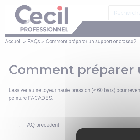
Panneau de gestion des cookies
Aller
Search
au
for:
contenu
Accueil
FAQs
Comment préparer un support encrassé?
Comment préparer u
Lessiver au nettoyeur haute pression (< 60 bars) pour reven
peinture FACADES.
Navigation
←
FAQ précédent
de