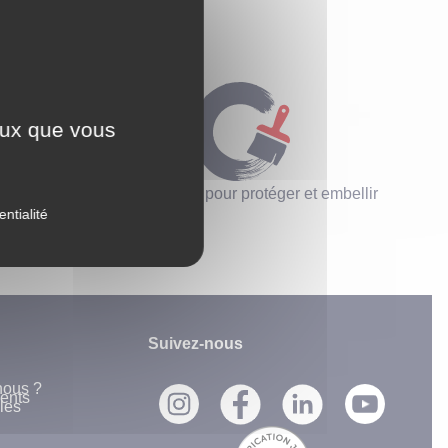
ceux que vous
tériaux
Des solutions pour protéger et embellir
entialité
Suivez-nous
nous ?
ents
les