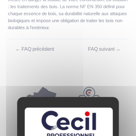
: les traitements des bois. La norme NF EN 350 définit pour
chaque essence de bois, sa durabilité naturelle aux attaques
biologiques et impose une obligation de traiter les bois non
durables à l’extérieur.
Navigation
←
FAQ précédent
FAQ suivant
→
de
l’article
Réservée aux négoces
Fabriquée en France
matériaux