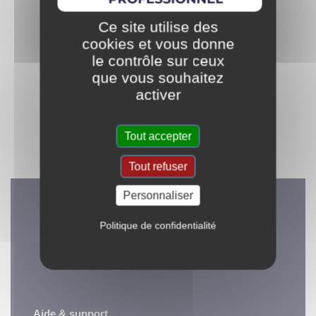
Ce site utilise des
cookies et vous donne
le contrôle sur ceux
que vous souhaitez
Au service des artisans
activer
Des solutions pour
multimétiers & des
protéger et embellir
bricoleurs experts
Tout accepter
Tout refuser
Personnaliser
Politique de confidentialité
Ensemble livrons de beaux chantiers.
Aide & support