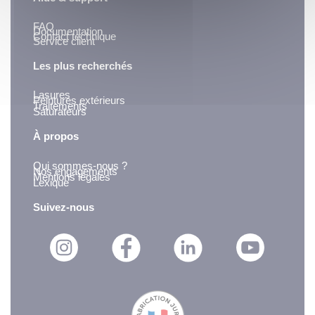
FAQ
Documentation
Contact technique
Service client
Les plus recherchés
Lasures
Peintures extérieurs
Traitements
Saturateurs
À propos
Qui sommes-nous ?
Nos engagements
Mentions légales
Lexique
Suivez-nous