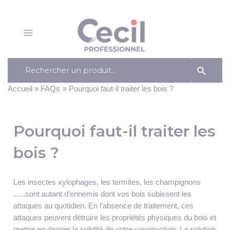
Panneau de gestion des cookies
Aller
au
contenu
Main
Menu
Search
for:
Accueil
FAQs
Pourquoi faut-il traiter les bois ?
Pourquoi faut-il traiter les
bois ?
Les insectes xylophages, les termites, les champignons
…..sont autant d’ennemis dont vos bois subissent les
attaques au quotidien. En l’absence de traitement, ces
attaques peuvent détruire les propriétés physiques du bois et
mettre en danger la solidité de votre construction. La solution