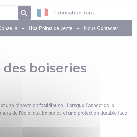
Conseils
Nos Points de vente
Nous Contacter
r des boiseries
. et une rénovation fastidieuse ! Lorsque l’aspect de la
ra de l'éclat aux boiseries et une protection durable face