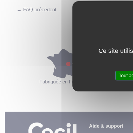
Navigation
←
FAQ précédent
de
l’article
Ce site util
Tout a
A
Fabriquée en France
multimét
Aide & support