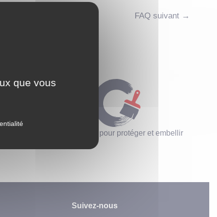
FAQ suivant
→
ceux que vous
entialité
tériaux
Des solutions pour protéger et embellir
Suivez-nous