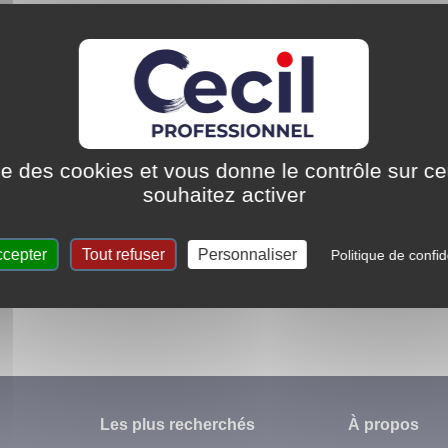
ise des cookies et vous donne le contrôle sur 
souhaitez activer
ccepter
Tout refuser
Personnaliser
Politique de confid
Réservée aux négoces ma
u service des artisans
iers & des bricoleurs experts
Les plus recherchés
À propos