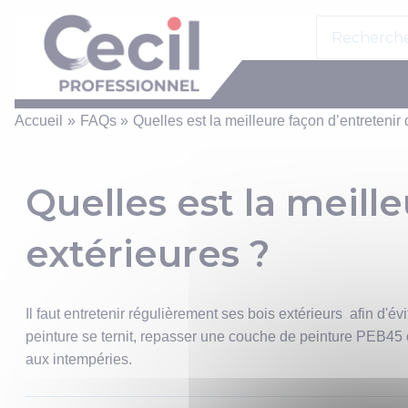
Panneau de gestion des cookies
Aller
Search
au
for:
contenu
Accueil
FAQs
Quelles est la meilleure façon d’entretenir
Quelles est la meill
extérieures ?
Il faut entretenir régulièrement ses bois extérieurs afin d'év
peinture se ternit, repasser une couche de peinture PEB45 
aux intempéries.