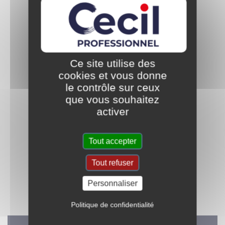
Ce site utilise des
Réservée aux négoces
Fabriquée en France
matériaux
cookies et vous donne
le contrôle sur ceux
que vous souhaitez
activer
Tout accepter
Au service des artisans
Des solutions pour
multimétiers & des
Tout refuser
protéger et embellir
bricoleurs experts
Personnaliser
Politique de confidentialité