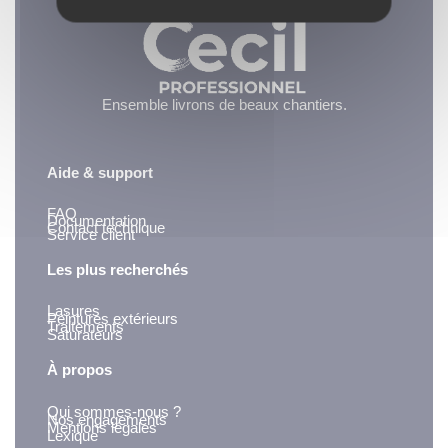
Ensemble livrons de beaux chantiers.
Aide & support
FAQ
Documentation
Contact technique
Service client
Les plus recherchés
Lasures
Peintures extérieurs
Traitements
Saturateurs
À propos
Qui sommes-nous ?
Nos engagements
Mentions légales
Lexique