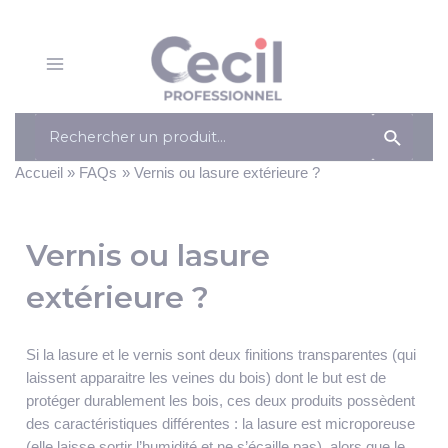
Panneau de gestion des cookies
Aller
au
contenu
Main
Menu
Search
for:
Accueil
FAQs
Vernis ou lasure extérieure ?
Vernis ou lasure
extérieure ?
Si la lasure et le vernis sont deux finitions transparentes (qui
laissent apparaitre les veines du bois) dont le but est de
protéger durablement les bois, ces deux produits possèdent
des caractéristiques différentes : la lasure est microporeuse
(elle laisse sortir l’humidité et ne s’écaille pas), alors que le