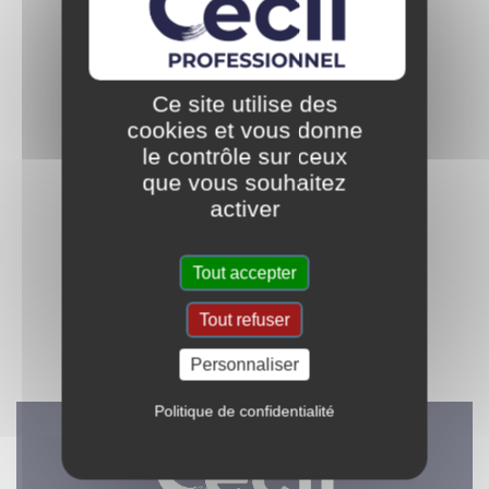
Réservée aux négoces
Fabriquée en France
matériaux
Ce site utilise des
cookies et vous donne
le contrôle sur ceux
que vous souhaitez
activer
Au service des artisans
Tout accepter
Des solutions pour
multimétiers & des
protéger et embellir
bricoleurs experts
Tout refuser
Personnaliser
Politique de confidentialité