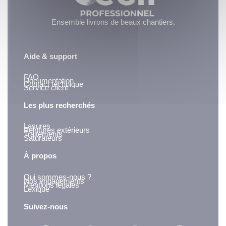
Ensemble livrons de beaux chantiers.
Aide & support
FAQ
Documentation
Contact technique
Service client
Les plus recherchés
Lasures
Peintures extérieurs
Traitements
Saturateurs
À propos
Qui sommes-nous ?
Nos engagements
Mentions légales
Lexique
Suivez-nous