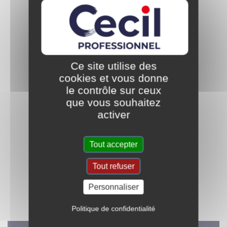
Ce site utilise des
Réservée aux négoces
Fabriquée en France
cookies et vous donne
matériaux
le contrôle sur ceux
que vous souhaitez
activer
Tout accepter
Au service des artisans
Des solutions pour
multimétiers & des
Tout refuser
protéger et embellir
bricoleurs experts
Personnaliser
Politique de confidentialité