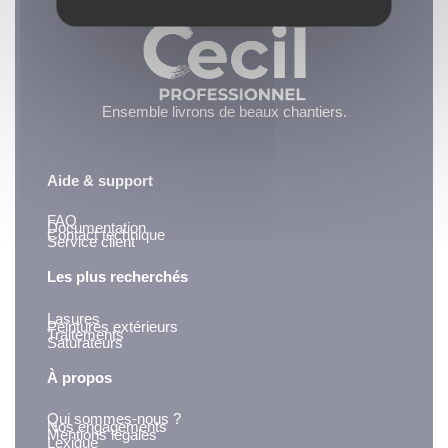
Ensemble livrons de beaux chantiers.
Aide & support
FAQ
Documentation
Contact technique
Service client
Les plus recherchés
Lasures
Peintures extérieurs
Traitements
Saturateurs
À propos
Qui sommes-nous ?
Nos engagements
Mentions légales
Lexique