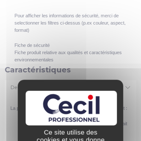
Pour afficher les informations de sécurité, merci de
selectionner les filtres ci-dessus (p.ex couleur, aspect,
format)
Fiche de sécurité
Fiche produit relative aux qualités et caractéristiques
environnementales
Caractéristiques
Description
La pâte à bois PBEX CECIL PROFESSIONNEL permet :
Une réparation solide et durable avec aucun retrait
ni fendillement.
Ce site utilise des
De travailler comme sur du bois : se ponce, se
cookies et vous donne