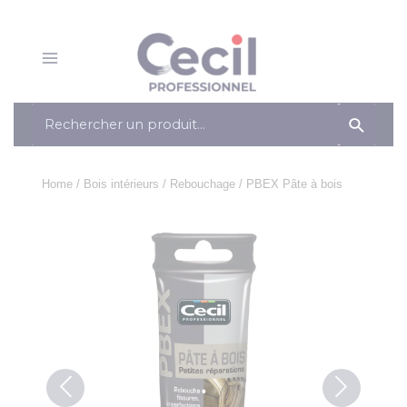
Panneau de gestion des cookies
Aller
au
contenu
Main
Menu
Search
for:
Home
/
Bois intérieurs
/
Rebouchage
/ PBEX Pâte à bois
Previous
Next