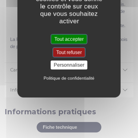
teinte, se vitrifie, se vernit, accepte les clous et vis.
le contrôle sur ceux
Des réparations discrètes en reprenant la teinte de
que vous souhaitez
la finition.
activer
Un grand confort d'application sans odeur gênante.
Tout accepter
La PBEX est compatible avec toutes les essences de bois
de parquets, meubles et boiseries en intérieur.
Tout refuser
Personnaliser
Caractéristiques
Politique de confidentialité
Informations réglementaires
Informations pratiques
Fiche technique