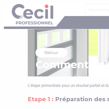
Panneau de gestion des cookies
Aller
Search
au
for:
contenu
Retour
Comment pein
L’étape primordiale pour un résultat parfait et d
Etape 1 :
Préparation des 