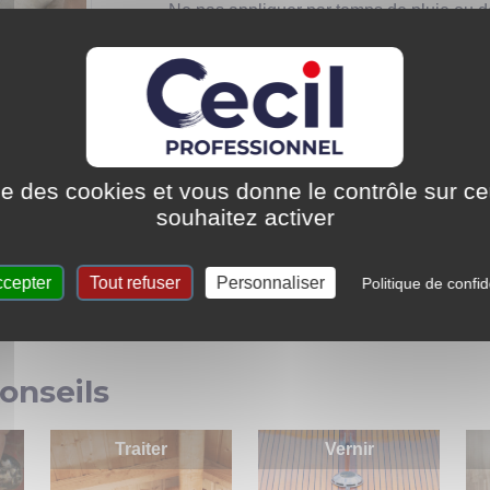
– Ne pas appliquer par temps de pluie ou d
– Ne pas appliquer à des températures infé
en plein été.
– L’application se fait à l’aide d’un pinceau
spéciaux acryliques et diluer de 5 à 10% av
– Dans une même référence de produit, les t
– Pour une bonne adhérence entre couche,
ise des cookies et vous donne le contrôle sur 
6h.
souhaitez activer
– Un temps de séchage trop long favorise le
l’accrochage entre couche.
ccepter
Tout refuser
Personnaliser
Politique de confid
– Pour une finition parfaite et une bonne du
onseils
Traiter
Vernir