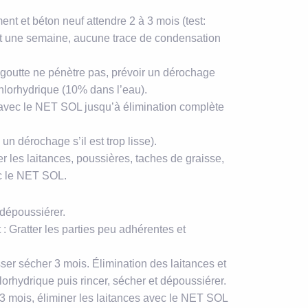
ment et béton neuf attendre 2 à 3 mois (test:
nt une semaine, aucune trace de condensation
la goutte ne pénètre pas, prévoir un dérochage
hlorhydrique (10% dans l’eau).
r avec le NET SOL jusqu’à élimination complète
 un dérochage s’il est trop lisse).
er les laitances, poussières, taches de graisse,
c le NET SOL.
 dépoussiérer.
 : Gratter les parties peu adhérentes et
isser sécher 3 mois. Élimination des laitances et
rhydrique puis rincer, sécher et dépoussiérer.
 3 mois, éliminer les laitances avec le NET SOL