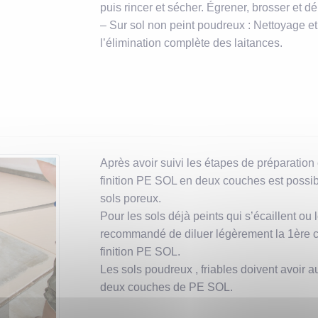
puis rincer et sécher. Égrener, brosser et 
– Sur sol non peint poudreux : Nettoyage 
l’élimination complète des laitances.
Après avoir suivi les étapes de préparation 
finition PE SOL en deux couches est possibl
sols poreux.
Pour les sols déjà peints qui s’écaillent ou l
recommandé de diluer légèrement la 1ère c
finition PE SOL.
Les sols poudreux , friables doivent avoir 
deux couches de PE SOL.