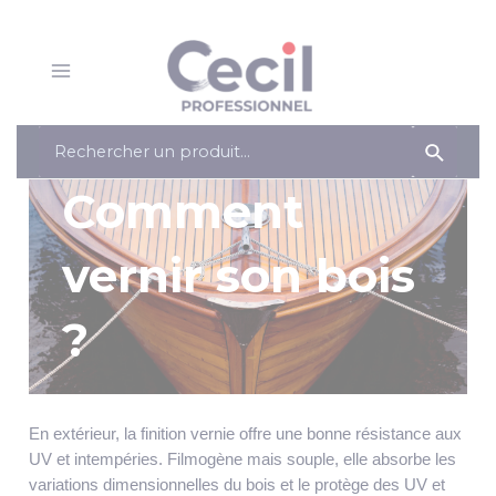
Panneau de gestion des cookies
Aller
au
contenu
Main
Menu
Retour
Search
for:
Comment
vernir son bois
?
En extérieur, la finition vernie offre une bonne résistance aux
UV et intempéries. Filmogène mais souple, elle absorbe les
variations dimensionnelles du bois et le protège des UV et